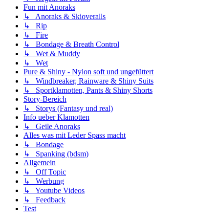
Fun mit Anoraks
↳ Anoraks & Skioveralls
↳ Rip
↳ Fire
↳ Bondage & Breath Control
↳ Wet & Muddy
↳ Wet
Pure & Shiny - Nylon soft und ungefüttert
↳ Windbreaker, Rainware & Shiny Suits
↳ Sportklamotten, Pants & Shiny Shorts
Story-Bereich
↳ Storys (Fantasy und real)
Info ueber Klamotten
↳ Geile Anoraks
Alles was mit Leder Spass macht
↳ Bondage
↳ Spanking (bdsm)
Allgemein
↳ Off Topic
↳ Werbung
↳ Youtube Videos
↳ Feedback
Test